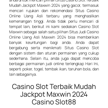
Mudah Jackpot Maxwin 2024 yang gacor, termasuk
mencari rujukan dan rekomendasi Situs Casino
Online Uang Asli terbaru yang menghasilkan
kemenangan tinggi. Anda tidak perlu mencari di
tempat lain, berikut ini kami sediakan Casino Slot
Maxwin sebagai salah satu pilihan Situs Judi Casino
Online Uang Asli Maxwin 2024 bisa memberikan
banyak keuntungan bagi anda. Anda dapat
bergabung serta menikmati Situs Casino Slot
dengan sistem dan aturan permainan yang cukup
sederhana. Selain itu, anda juga dapat mencoba
berbagai permainan judi online terlengkap Hari Ini,
seperti poker, togel, tembak ikan, taruhan bola, dan
lain sebagainya.
Casino Slot Terbaik Mudah
Jackpot Maxwin 2024
Casino Slot88