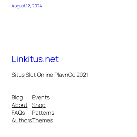
August 12, 2024
Linkitus.net
Situs Slot Online PlaynGo 2021
Blog
Events
About
Shop
FAQs
Patterns
Authors
Themes