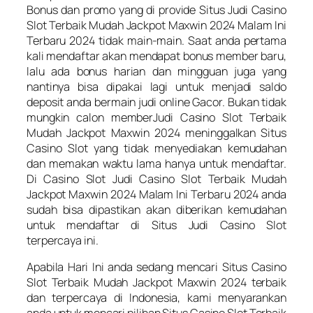
Bonus dan promo yang di provide Situs Judi Casino
Slot Terbaik Mudah Jackpot Maxwin 2024 Malam Ini
Terbaru 2024 tidak main-main. Saat anda pertama
kali mendaftar akan mendapat bonus member baru,
lalu ada bonus harian dan mingguan juga yang
nantinya bisa dipakai lagi untuk menjadi saldo
deposit anda bermain judi online Gacor. Bukan tidak
mungkin calon memberJudi Casino Slot Terbaik
Mudah Jackpot Maxwin 2024 meninggalkan Situs
Casino Slot yang tidak menyediakan kemudahan
dan memakan waktu lama hanya untuk mendaftar.
Di Casino Slot Judi Casino Slot Terbaik Mudah
Jackpot Maxwin 2024 Malam Ini Terbaru 2024 anda
sudah bisa dipastikan akan diberikan kemudahan
untuk mendaftar di Situs Judi Casino Slot
terpercaya ini.
Apabila Hari Ini anda sedang mencari Situs Casino
Slot Terbaik Mudah Jackpot Maxwin 2024 terbaik
dan terpercaya di Indonesia, kami menyarankan
anda untuk mencari pilihan Situs Casino Slot Terbaik