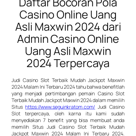
Daftar Bocoran Pola
Casino Online Uang
Asli Maxwin 2024 dari
Admin Casino Online
Uang Asli Maxwin
2024 Terpercaya
Judi Casino Slot Terbaik Mudah Jackpot Maxwin
2024 Malam Ini Terbaru 2024 tahu bahwa benefitlah
yang menjadi pertimbangan pemain Casino Slot
Terbaik Mudah Jackpot Maxwin 2024 dalam memilih
Situs
https://www.seguinkratom.com/
Judi Casino
Slot terpercaya, oleh karna itu kami sudah
menyediakan 7 benefit yang bisa membuat anda
memilih Situs Judi Casino Slot Terbaik Mudah
Jackpot Maxwin 2024 Malam Ini Terbaru 2024.