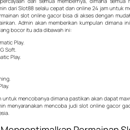
rpercayaan dari semua membernya, dimana semua m
in dari Slot88 selalu cepat dan online 24 jam untuk 
permainan slot online gacor bisa di akses dengan m
 dimainkan. Admin akan memberikan kumpulan dimana 
ng bocor itu ada dibawah ini:
matic Play.
G Soft.
atic Play.
ming.
lay.
n untuk mencobanya dimana pastikan akan dapat maxw
n menyaranakan mencoba judi slot online gacor gaco
sia.
i Mengoptimalkan Permainan Sl