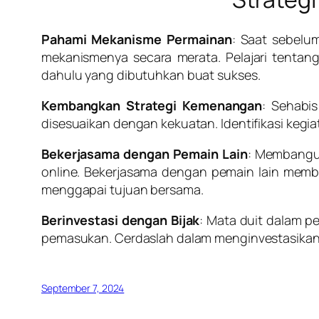
Pahami Mekanisme Permainan
: Saat sebelu
mekanismenya secara merata. Pelajari tentang
dahulu yang dibutuhkan buat sukses.
Kembangkan Strategi Kemenangan
: Sehabi
disesuaikan dengan kekuatan. Identifikasi ke
Bekerjasama dengan Pemain Lain
: Membangun
online. Bekerjasama dengan pemain lain memb
menggapai tujuan bersama.
Berinvestasi dengan Bijak
: Mata duit dalam p
pemasukan. Cerdaslah dalam menginvestasikan
September 7, 2024