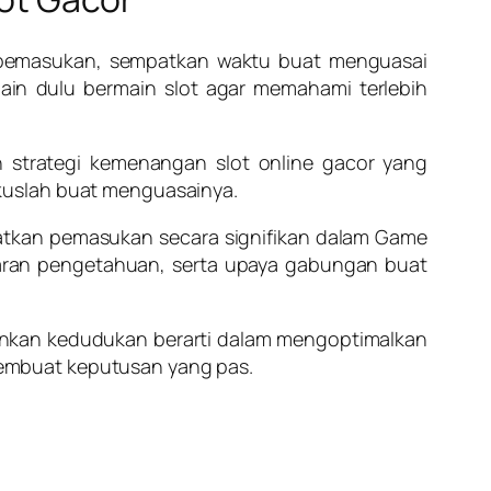
 pemasukan, sempatkan waktu buat menguasai
bain dulu bermain slot agar memahami terlebih
 strategi kemenangan slot online gacor yang
kuslah buat menguasainya.
atkan pemasukan secara signifikan dalam Game
karan pengetahuan, serta upaya gabungan buat
ainkan kedudukan berarti dalam mengoptimalkan
embuat keputusan yang pas.