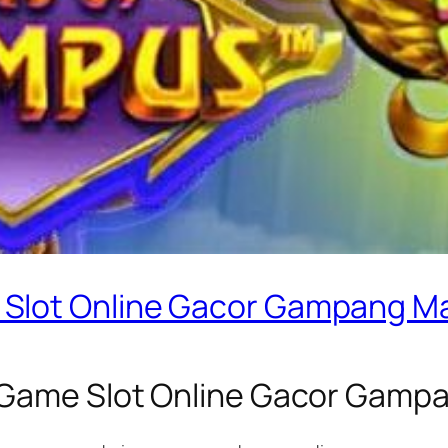
Slot Online Gacor Gampang Ma
Game Slot Online Gacor Gampa