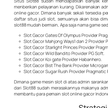
Situs Slot88 sudah mendapatkan banyak ke
menberikan pelayanan kurang. Dikarenakan adm
online gacor. Dimana banyak sekali tersedia 
daftar situs judi slot, semuanya akan bisa
slot88 mudah bermain, Apa saja nama game seda
Slot Gacor Gates Of Olympus Provider Prag
Slot Gacor Mahjong Ways1 dan 2 Provider P
Slot Gacor Starlight Princes Provider Pragm
Slot Gacor Wild Bandito Provider PG Soft.
Slot Gacor Koi gate Provider Habanhero.
Slot Gacor Bist The Bank Provider Microga
Slot Gacor Sugar Rush Provider Pragmatic P
Dimana game mesin slot di atas admin saranka
dari Slot88 sudah merasakannya makanya admi
membantu para pemain slot online gacor Indone
Strateg