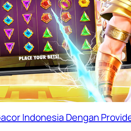
Gacor Indonesia Dengan Provid