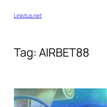
Skip
to
Linkitus.net
content
Tag:
AIRBET88