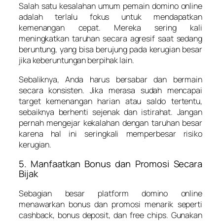
Salah satu kesalahan umum pemain domino online
adalah terlalu fokus untuk mendapatkan
kemenangan cepat. Mereka sering kali
meningkatkan taruhan secara agresif saat sedang
beruntung, yang bisa berujung pada kerugian besar
jika keberuntungan berpihak lain.
Sebaliknya, Anda harus bersabar dan bermain
secara konsisten. Jika merasa sudah mencapai
target kemenangan harian atau saldo tertentu,
sebaiknya berhenti sejenak dan istirahat. Jangan
pernah mengejar kekalahan dengan taruhan besar
karena hal ini seringkali memperbesar risiko
kerugian.
5. Manfaatkan Bonus dan Promosi Secara
Bijak
Sebagian besar platform domino online
menawarkan bonus dan promosi menarik seperti
cashback, bonus deposit, dan free chips. Gunakan