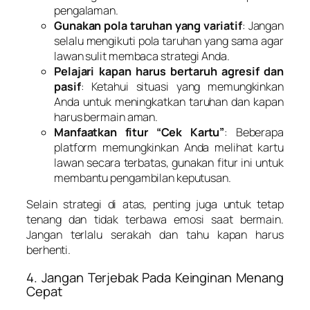
pengalaman.
Gunakan pola taruhan yang variatif
: Jangan
selalu mengikuti pola taruhan yang sama agar
lawan sulit membaca strategi Anda.
Pelajari kapan harus bertaruh agresif dan
pasif
: Ketahui situasi yang memungkinkan
Anda untuk meningkatkan taruhan dan kapan
harus bermain aman.
Manfaatkan fitur “Cek Kartu”
: Beberapa
platform memungkinkan Anda melihat kartu
lawan secara terbatas, gunakan fitur ini untuk
membantu pengambilan keputusan.
Selain strategi di atas, penting juga untuk tetap
tenang dan tidak terbawa emosi saat bermain.
Jangan terlalu serakah dan tahu kapan harus
berhenti.
4. Jangan Terjebak Pada Keinginan Menang
Cepat