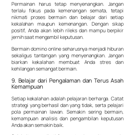
Permainan harus tetap menyenangkan. Jangan
terlalu fokus pada kemenangan semata, tetapi
nikmati proses bermain dan belajar dari setiap
kekalahan maupun kemenangan. Dengan sikap
positif, Anda akan lebih rileks dan mampu berpikir
jernih saat mengambil keputusan.
Bermain domino online seharusnya menjadi hiburan
sekaligus tantangan yang menyenangkan. Jangan
biarkan kekalahan membuat Anda stres dan
kehilangan semangat bermain.
9. Belajar dari Pengalaman dan Terus Asah
Kemampuan
Setiap kekalahan adalah pelajaran berharga. Catat
strategi yang berhasil dan yang tidak, serta pelajari
pola permainan lawan. Semakin sering bermain,
kemampuan analisis dan pengambilan keputusan
Anda akan semakin baik.