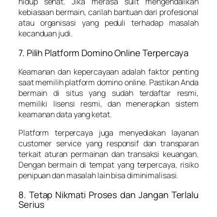
hidup sehat. Jika merasa sulit mengendalikan
kebiasaan bermain, carilah bantuan dari profesional
atau organisasi yang peduli terhadap masalah
kecanduan judi.
7. Pilih Platform Domino Online Terpercaya
Keamanan dan kepercayaan adalah faktor penting
saat memilih platform domino online. Pastikan Anda
bermain di situs yang sudah terdaftar resmi,
memiliki lisensi resmi, dan menerapkan sistem
keamanan data yang ketat.
Platform terpercaya juga menyediakan layanan
customer service yang responsif dan transparan
terkait aturan permainan dan transaksi keuangan.
Dengan bermain di tempat yang terpercaya, risiko
penipuan dan masalah lain bisa diminimalisasi.
8. Tetap Nikmati Proses dan Jangan Terlalu
Serius