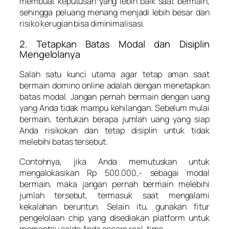
membuat keputusan yang lebih baik saat bermain,
sehingga peluang menang menjadi lebih besar dan
risiko kerugian bisa diminimalisasi.
2. Tetapkan Batas Modal dan Disiplin
Mengelolanya
Salah satu kunci utama agar tetap aman saat
bermain domino online adalah dengan menetapkan
batas modal. Jangan pernah bermain dengan uang
yang Anda tidak mampu kehilangan. Sebelum mulai
bermain, tentukan berapa jumlah uang yang siap
Anda risikokan dan tetap disiplin untuk tidak
melebihi batas tersebut.
Contohnya, jika Anda memutuskan untuk
mengalokasikan Rp 500.000,- sebagai modal
bermain, maka jangan pernah bermain melebihi
jumlah tersebut, termasuk saat mengalami
kekalahan beruntun. Selain itu, gunakan fitur
pengelolaan chip yang disediakan platform untuk
memantau saldo Anda secara real-time.