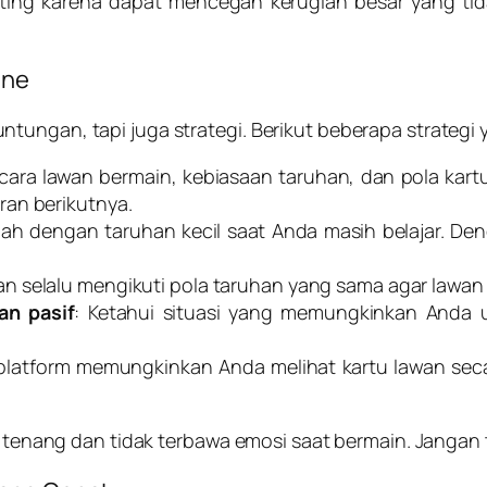
enting karena dapat mencegah kerugian besar yang t
ine
tungan, tapi juga strategi. Berikut beberapa strategi
 cara lawan bermain, kebiasaan taruhan, dan pola kar
ran berikutnya.
ilah dengan taruhan kecil saat Anda masih belajar. Den
an selalu mengikuti pola taruhan yang sama agar lawan
an pasif
: Ketahui situasi yang memungkinkan Anda
platform memungkinkan Anda melihat kartu lawan seca
ap tenang dan tidak terbawa emosi saat bermain. Jangan 