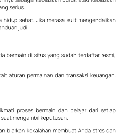
ang serius.
la hidup sehat. Jika merasa sulit mengendalikan
anduan judi.
a bermain di situs yang sudah terdaftar resmi,
kait aturan permainan dan transaksi keuangan.
mati proses bermain dan belajar dari setiap
h saat mengambil keputusan.
an biarkan kekalahan membuat Anda stres dan