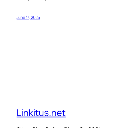
June 17, 2025
Linkitus.net