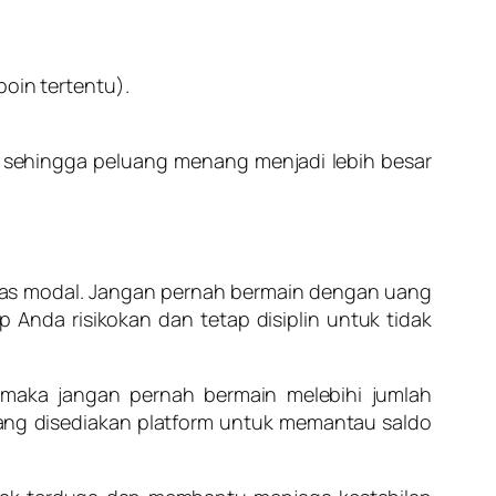
oin tertentu).
sehingga peluang menang menjadi lebih besar
tas modal. Jangan pernah bermain dengan uang
Anda risikokan dan tetap disiplin untuk tidak
maka jangan pernah bermain melebihi jumlah
 yang disediakan platform untuk memantau saldo