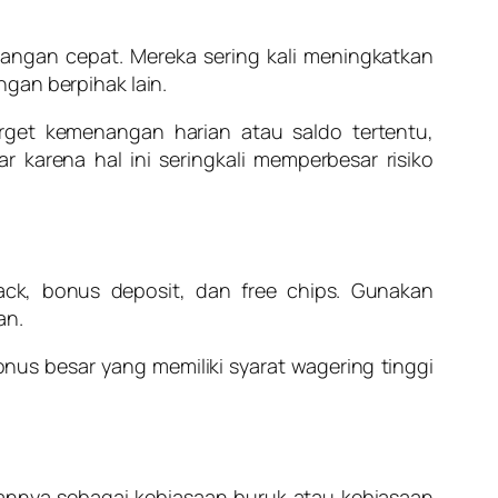
ngan cepat. Mereka sering kali meningkatkan
gan berpihak lain.
rget kemenangan harian atau saldo tertentu,
 karena hal ini seringkali memperbesar risiko
ck, bonus deposit, dan free chips. Gunakan
an.
us besar yang memiliki syarat wagering tinggi
nnya sebagai kebiasaan buruk atau kebiasaan