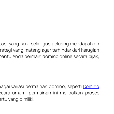
sasi yang seru sekaligus peluang mendapatkan
rategi yang matang agar terhindar dari kerugian
antu Anda bermain domino online secara bijak,
gai variasi permainan domino, seperti
Domino
cara umum, permainan ini melibatkan proses
u yang dimiliki.