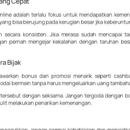
nang Cepat
line adalah terlalu fokus untuk mendapatkan kemena
yang bisa berujung pada kerugian besar jika keberuntun
n secara konsisten. Jika merasa sudah mencapai ta
ngan pernah mengejar kekalahan dengan taruhan besar
a Bijak
awarkan bonus dan promosi menarik seperti cashba
modal bermain tanpa harus mengeluarkan uang tambah
tersebut dengan seksama. Jangan tergoda dengan bon
sulit melakukan penarikan kemenangan.
ngasyikkan, jangan sampai kebablasan dan menjadika