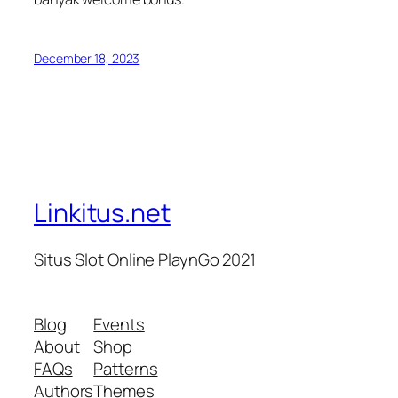
December 18, 2023
Linkitus.net
Situs Slot Online PlaynGo 2021
Blog
Events
About
Shop
FAQs
Patterns
Authors
Themes