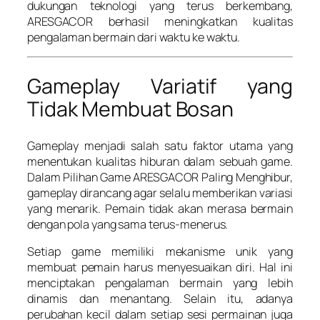
dukungan teknologi yang terus berkembang,
ARESGACOR berhasil meningkatkan kualitas
pengalaman bermain dari waktu ke waktu.
Gameplay Variatif yang
Tidak Membuat Bosan
Gameplay menjadi salah satu faktor utama yang
menentukan kualitas hiburan dalam sebuah game.
Dalam Pilihan Game ARESGACOR Paling Menghibur,
gameplay dirancang agar selalu memberikan variasi
yang menarik. Pemain tidak akan merasa bermain
dengan pola yang sama terus-menerus.
Setiap game memiliki mekanisme unik yang
membuat pemain harus menyesuaikan diri. Hal ini
menciptakan pengalaman bermain yang lebih
dinamis dan menantang. Selain itu, adanya
perubahan kecil dalam setiap sesi permainan juga