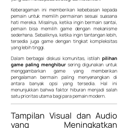
Keberagaman ini memberikan kebebasan kepada
pemain untuk memilih permainan sesuai suasana
hati mereka. Misalnya, ketika ingin bermain santai,
pemain bisa memilih game dengan mekanisme
sederhana. Sebaliknya, ketika ingin tantangan lebih,
tersedia juga game dengan tingkat kompleksitas
yang lebih tinggi.
Dalam berbagai diskusi komunitas, istilah
pilihan
game paling menghibur
sering digunakan untuk
menggambarkan game yang memberikan
pengalaman bermain paling menyenangkan di
antara banyak opsi yang tersedia. Hal ini
menunjukkan bahwa faktor hiburan menjadi salah
satu prioritas utama bagi para pemain modern.
Tampilan Visual dan Audio
yang Meningkatkan