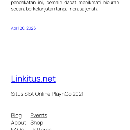
pendekatan ini, pemain dapat menikmati hiburan
secara berkelanjutan tanpa merasa jenuh.
April 20, 2026
Linkitus.net
Situs Slot Online PlaynGo 2021
Blog
Events
About
Shop
FAQs
Patterns