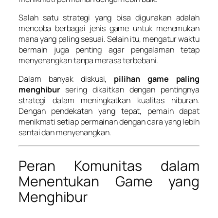
Salah satu strategi yang bisa digunakan adalah
mencoba berbagai jenis game untuk menemukan
mana yang paling sesuai. Selain itu, mengatur waktu
bermain juga penting agar pengalaman tetap
menyenangkan tanpa merasa terbebani.
Dalam banyak diskusi,
pilihan game paling
menghibur
sering dikaitkan dengan pentingnya
strategi dalam meningkatkan kualitas hiburan.
Dengan pendekatan yang tepat, pemain dapat
menikmati setiap permainan dengan cara yang lebih
santai dan menyenangkan.
Peran Komunitas dalam
Menentukan Game yang
Menghibur