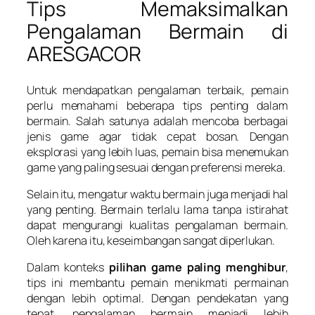
Tips Memaksimalkan
Pengalaman Bermain di
ARESGACOR
Untuk mendapatkan pengalaman terbaik, pemain
perlu memahami beberapa tips penting dalam
bermain. Salah satunya adalah mencoba berbagai
jenis game agar tidak cepat bosan. Dengan
eksplorasi yang lebih luas, pemain bisa menemukan
game yang paling sesuai dengan preferensi mereka.
Selain itu, mengatur waktu bermain juga menjadi hal
yang penting. Bermain terlalu lama tanpa istirahat
dapat mengurangi kualitas pengalaman bermain.
Oleh karena itu, keseimbangan sangat diperlukan.
Dalam konteks
pilihan game paling menghibur
,
tips ini membantu pemain menikmati permainan
dengan lebih optimal. Dengan pendekatan yang
tepat, pengalaman bermain menjadi lebih