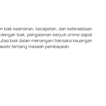
an baik keamanan, kecepatan, dan ketersediaan
 dengan baik, pengalaman berjudi online dapat
putasi baik dalam menangani transaksi keuangan
awatir tentang masalah pembayaran.