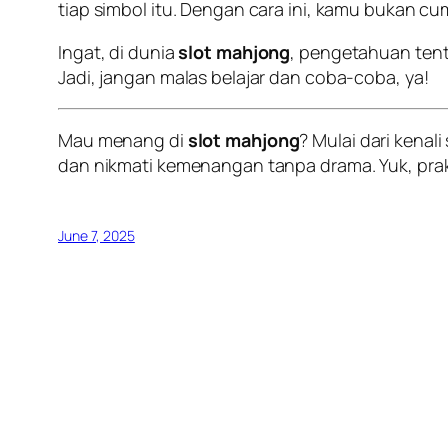
tiap simbol itu. Dengan cara ini, kamu bukan cum
Ingat, di dunia
slot mahjong
, pengetahuan ten
Jadi, jangan malas belajar dan coba-coba, ya!
Mau menang di
slot mahjong
? Mulai dari kenal
dan nikmati kemenangan tanpa drama. Yuk, pra
June 7, 2025