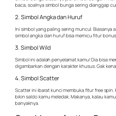
baca, soalnya simbol bunga sering dianggap c
2. Simbol Angka dan Huruf
Ini simbol yang paling sering muncul. Biasanya 
simbol angka dan huruf bisa memicu fitur bonus
3. Simbol Wild
Simbol ini adalah penyelamat kamu! Dia bisa m
digambarkan dengan karakter khusus. Gak ken
4. Simbol Scatter
Scatter ini ibarat kunci membuka fitur free spin
bikin saldo kamu meledak. Makanya, kalau kamu
banyaknya.