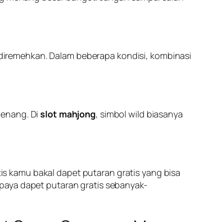
n diremehkan. Dalam beberapa kondisi, kombinasi
menang. Di
slot mahjong
, simbol wild biasanya
atis kamu bakal dapet putaran gratis yang bisa
paya dapet putaran gratis sebanyak-