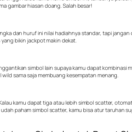
uma gambar hiasan doang. Salah besar!
angka dan huruf ini nilai hadiahnya standar, tapi janga
 yang bikin jackpot makin dekat.
enggantikan simbol lain supaya kamu dapat kombinasi 
al wild sama saja membuang kesempatan menang.
. Kalau kamu dapat tiga atau lebih simbol scatter, otom
 udah paham simbol scatter, kamu bisa atur taruhan su