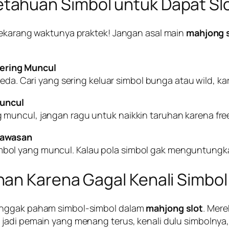
tahuan Simbol untuk Dapat S
sekarang waktunya praktek! Jangan asal main
mahjong s
Sering Muncul
da. Cari yang sering keluar simbol bunga atau wild, k
Muncul
g muncul, jangan ragu untuk naikkin taruhan karena free
gawasan
imbol yang muncul. Kalau pola simbol gak menguntungka
an Karena Gagal Kenali Simbol
a nggak paham simbol-simbol dalam
mahjong slot
. Mere
jadi pemain yang menang terus, kenali dulu simbolnya,