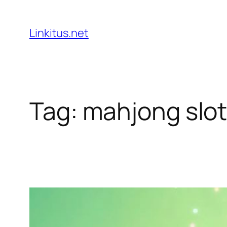
Skip
to
Linkitus.net
content
Tag:
mahjong slot