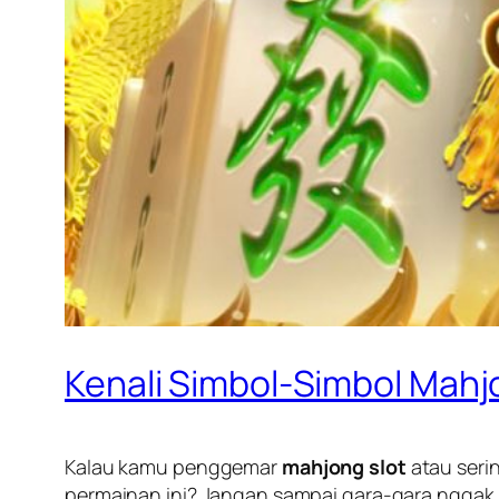
Kenali Simbol-Simbol Mahj
Kalau kamu penggemar
mahjong slot
atau seri
permainan ini? Jangan sampai gara-gara nggak