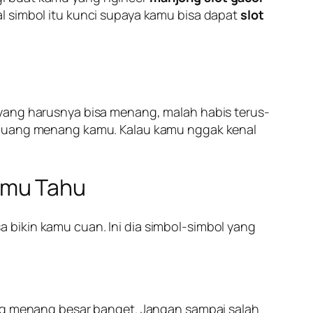
l simbol itu kunci supaya kamu bisa dapat
slot
 yang harusnya bisa menang, malah habis terus-
peluang menang kamu. Kalau kamu nggak kenal
amu Tahu
 bikin kamu cuan. Ini dia simbol-simbol yang
ang menang besar banget. Jangan sampai salah