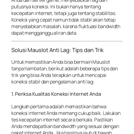
putusnya koneksi. Ini bukan hanya tentang
kecepatan internet, tetapi juga tentang stabilitas.
Koneksi yang cepat namun tidak stabil akan tetap
menyebabkan masalah, karena fluktuasi bandwidth
dapat mengganggu aliran data.
Solusi Mauslot Anti Lag: Tips dan Trik
Untuk memastikan Anda bisa bermain Mauslot
tanpa hambatan, berikut adalah beberapa tips dan
trik yang bisa Anda terapkan untuk mencapai
koneksi stabil dan pengalaman anti lag:
1. Periksa Kualitas Koneksi Internet Anda
Langkah pertama adalah memastikan bahwa
koneksi internet Anda memang cukup baik. Lakukan
tes kecepatan internet secara berkala. Pastikan
Anda mendapatkan bandwidth yang sesuai dengan
paket internet Anda. Jika hasilnya jauh di bawah