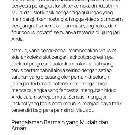
penyedia perangkat lunak terkemuka di industri ini.
Mulai dari slot klasik dengan tiga gulungan yang
membangkitkan nostalgia, hingga video slot modern
dengan grafis memukau, animasi yang halus, dan
fitur bonus inovatif, semuanya tersedia di ujung jari
Anda.
Namun, yang benar-benar membedakan Mauslot
adalah koleksi slot dengan jackpot progresifnya.
Jackpot progresif adalah kumpulan hadiah yang
terus bertambah nilainya seiring dengan setiap
taruhan yang dipasang oleh pemain di seluruh
jaringan. Ini berarti potensi kemenangan bisa
mencapai angka yang fantastis, mengubah hidup
Anda dalam sekejap mata. Sensasi mengejar
jackpot yang terus bertumbuh ini menjadi daya tarik
tersendiri bagi para pemain di Mauslot.
Pengalaman Bermain yang Mudah dan
Aman