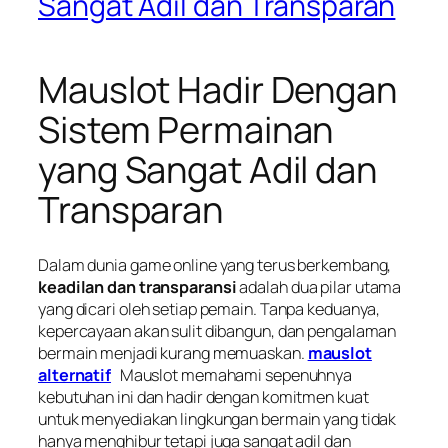
Sangat Adil dan Transparan
Mauslot Hadir Dengan
Sistem Permainan
yang Sangat Adil dan
Transparan
Dalam dunia game online yang terus berkembang,
keadilan dan transparansi
adalah dua pilar utama
yang dicari oleh setiap pemain. Tanpa keduanya,
kepercayaan akan sulit dibangun, dan pengalaman
bermain menjadi kurang memuaskan.
mauslot
alternatif
Mauslot memahami sepenuhnya
kebutuhan ini dan hadir dengan komitmen kuat
untuk menyediakan lingkungan bermain yang tidak
hanya menghibur tetapi juga sangat adil dan