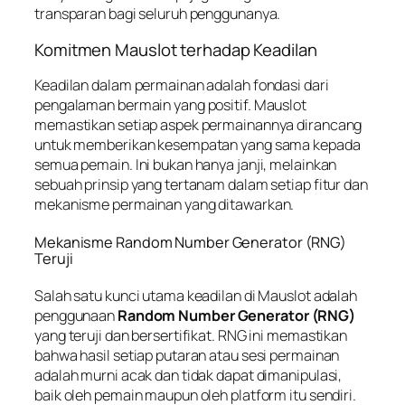
transparan bagi seluruh penggunanya.
Komitmen Mauslot terhadap Keadilan
Keadilan dalam permainan adalah fondasi dari
pengalaman bermain yang positif. Mauslot
memastikan setiap aspek permainannya dirancang
untuk memberikan kesempatan yang sama kepada
semua pemain. Ini bukan hanya janji, melainkan
sebuah prinsip yang tertanam dalam setiap fitur dan
mekanisme permainan yang ditawarkan.
Mekanisme Random Number Generator (RNG)
Teruji
Salah satu kunci utama keadilan di Mauslot adalah
penggunaan
Random Number Generator (RNG)
yang teruji dan bersertifikat. RNG ini memastikan
bahwa hasil setiap putaran atau sesi permainan
adalah murni acak dan tidak dapat dimanipulasi,
baik oleh pemain maupun oleh platform itu sendiri.