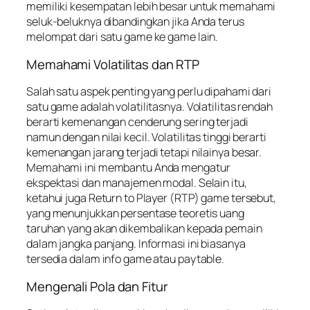
memiliki kesempatan lebih besar untuk memahami
seluk-beluknya dibandingkan jika Anda terus
melompat dari satu game ke game lain.
Memahami Volatilitas dan RTP
Salah satu aspek penting yang perlu dipahami dari
satu game adalah volatilitasnya. Volatilitas rendah
berarti kemenangan cenderung sering terjadi
namun dengan nilai kecil. Volatilitas tinggi berarti
kemenangan jarang terjadi tetapi nilainya besar.
Memahami ini membantu Anda mengatur
ekspektasi dan manajemen modal. Selain itu,
ketahui juga Return to Player (RTP) game tersebut,
yang menunjukkan persentase teoretis uang
taruhan yang akan dikembalikan kepada pemain
dalam jangka panjang. Informasi ini biasanya
tersedia dalam info game atau paytable.
Mengenali Pola dan Fitur