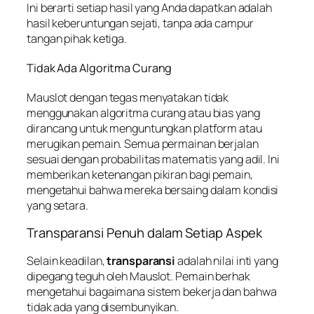
Ini berarti setiap hasil yang Anda dapatkan adalah
hasil keberuntungan sejati, tanpa ada campur
tangan pihak ketiga.
Tidak Ada Algoritma Curang
Mauslot dengan tegas menyatakan tidak
menggunakan algoritma curang atau bias yang
dirancang untuk menguntungkan platform atau
merugikan pemain. Semua permainan berjalan
sesuai dengan probabilitas matematis yang adil. Ini
memberikan ketenangan pikiran bagi pemain,
mengetahui bahwa mereka bersaing dalam kondisi
yang setara.
Transparansi Penuh dalam Setiap Aspek
Selain keadilan,
transparansi
adalah nilai inti yang
dipegang teguh oleh Mauslot. Pemain berhak
mengetahui bagaimana sistem bekerja dan bahwa
tidak ada yang disembunyikan.