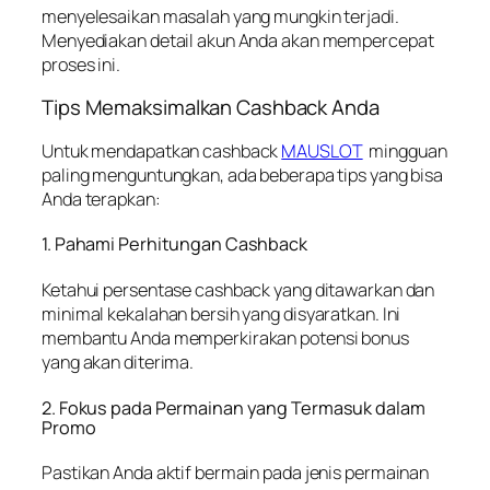
menyelesaikan masalah yang mungkin terjadi.
Menyediakan detail akun Anda akan mempercepat
proses ini.
Tips Memaksimalkan Cashback Anda
Untuk mendapatkan cashback
MAUSLOT
mingguan
paling menguntungkan, ada beberapa tips yang bisa
Anda terapkan:
1. Pahami Perhitungan Cashback
Ketahui persentase cashback yang ditawarkan dan
minimal kekalahan bersih yang disyaratkan. Ini
membantu Anda memperkirakan potensi bonus
yang akan diterima.
2. Fokus pada Permainan yang Termasuk dalam
Promo
Pastikan Anda aktif bermain pada jenis permainan