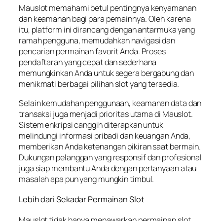
Mauslot memahami betul pentingnya kenyamanan
dan keamanan bagi para pemainnya. Oleh karena
itu, platform ini dirancang dengan antarmuka yang
ramah pengguna, memudahkan navigasi dan
pencarian permainan favorit Anda. Proses
pendaftaran yang cepat dan sederhana
memungkinkan Anda untuk segera bergabung dan
menikmati berbagai pilihan slot yang tersedia.
Selain kemudahan penggunaan, keamanan data dan
transaksi juga menjadi prioritas utama di Mauslot.
Sistem enkripsi canggih diterapkan untuk
melindungi informasi pribadi dan keuangan Anda,
memberikan Anda ketenangan pikiran saat bermain.
Dukungan pelanggan yang responsif dan profesional
juga siap membantu Anda dengan pertanyaan atau
masalah apa pun yang mungkin timbul.
Lebih dari Sekadar Permainan Slot
Mauslot tidak hanya menawarkan permainan slot