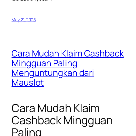
May 21, 2025
Cara Mudah Klaim Cashback
Mingguan Paling
Menguntungkan dari
Mauslot
Cara Mudah Klaim
Cashback Mingguan
Paling