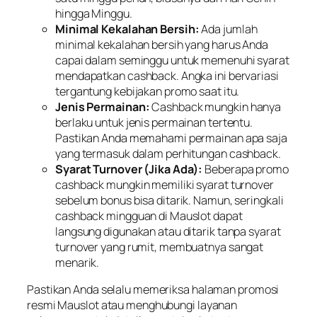
hingga Minggu.
Minimal Kekalahan Bersih:
Ada jumlah
minimal kekalahan bersih yang harus Anda
capai dalam seminggu untuk memenuhi syarat
mendapatkan cashback. Angka ini bervariasi
tergantung kebijakan promo saat itu.
Jenis Permainan:
Cashback mungkin hanya
berlaku untuk jenis permainan tertentu.
Pastikan Anda memahami permainan apa saja
yang termasuk dalam perhitungan cashback.
Syarat Turnover (Jika Ada):
Beberapa promo
cashback mungkin memiliki syarat turnover
sebelum bonus bisa ditarik. Namun, seringkali
cashback mingguan di Mauslot dapat
langsung digunakan atau ditarik tanpa syarat
turnover yang rumit, membuatnya sangat
menarik.
Pastikan Anda selalu memeriksa halaman promosi
resmi Mauslot atau menghubungi layanan