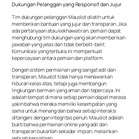
Dukungan Pelanggan yang Responsif dan Jujur
Tim dukungan pelanggan Mauslot dilatih untuk
memberikan bantuan yang jujur dan transparan. Jika
ada pertanyaan atau kekhawatiran, pemain dapat
menghubungi tim dukungan yang akan memberikan
jawaban yang jelas dan tidak berbelit-belit.
Komunikasi yang terbuka ini memperkuat
kepercayaan antara pemain dan platform.
Dengan sistem permainan yang sangat adil dan
transparan, Mauslot tidak hanya menawarkan
hiburan kelas atas, tetapi juga membangun
lingkungan bermain yang aman dan tepercaya. Ini
adalah tempat di mana setiap pemain dapat merasa
yakin bahwa mereka memiliki kesempatan yang
sama untuk menang dan bahwa setiap interaksi
ditangani dengan integritas penuh. Mauslot adalah
bukti bahwa permainan online yang adil dan
transparan bukanlah sekadar impian, melainkan
sebuah kenyataan.