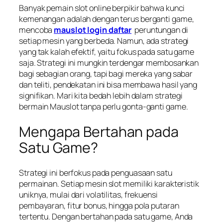
Banyak pemain slot online berpikir bahwa kunci
kemenangan adalah dengan terus berganti game,
mencoba
mauslot login daftar
peruntungan di
setiap mesin yang berbeda. Namun, ada strategi
yang tak kalah efektif, yaitu fokus pada satu game
saja. Strategi ini mungkin terdengar membosankan
bagi sebagian orang, tapi bagi mereka yang sabar
dan teliti, pendekatan ini bisa membawa hasil yang
signifikan. Mari kita bedah lebih dalam strategi
bermain Mauslot tanpa perlu gonta-ganti game.
Mengapa Bertahan pada
Satu Game?
Strategi ini berfokus pada penguasaan satu
permainan. Setiap mesin slot memiliki karakteristik
uniknya, mulai dari volatilitas, frekuensi
pembayaran, fitur bonus, hingga pola putaran
tertentu. Dengan bertahan pada satu game, Anda