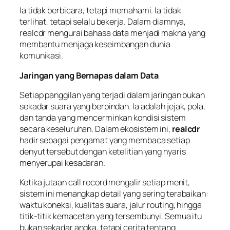
Ia tidak berbicara, tetapi memahami. Ia tidak
terlihat, tetapi selalu bekerja. Dalam diamnya,
realcdr mengurai bahasa data menjadi makna yang
membantu menjaga keseimbangan dunia
komunikasi.
Jaringan yang Bernapas dalam Data
Setiap panggilan yang terjadi dalam jaringan bukan
sekadar suara yang berpindah. Ia adalah jejak, pola,
dan tanda yang mencerminkan kondisi sistem
secara keseluruhan. Dalam ekosistem ini,
realcdr
hadir sebagai pengamat yang membaca setiap
denyut tersebut dengan ketelitian yang nyaris
menyerupai kesadaran.
Ketika jutaan call record mengalir setiap menit,
sistem ini menangkap detail yang sering terabaikan:
waktu koneksi, kualitas suara, jalur routing, hingga
titik-titik kemacetan yang tersembunyi. Semua itu
bukan sekadar angka, tetapi cerita tentang