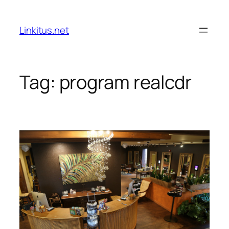
Skip
to
Linkitus.net
content
Tag:
program realcdr