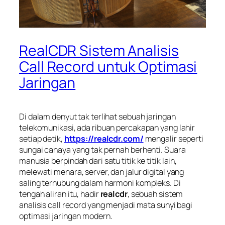
RealCDR Sistem Analisis
Call Record untuk Optimasi
Jaringan
Di dalam denyut tak terlihat sebuah jaringan
telekomunikasi, ada ribuan percakapan yang lahir
setiap detik,
https://realcdr.com/
mengalir seperti
sungai cahaya yang tak pernah berhenti. Suara
manusia berpindah dari satu titik ke titik lain,
melewati menara, server, dan jalur digital yang
saling terhubung dalam harmoni kompleks. Di
tengah aliran itu, hadir
realcdr
, sebuah sistem
analisis call record yang menjadi mata sunyi bagi
optimasi jaringan modern.