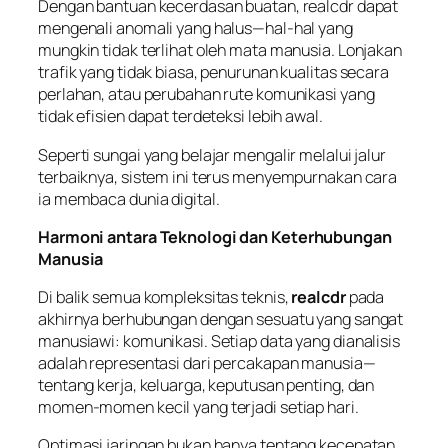
Dengan bantuan kecerdasan buatan, realcdr dapat
mengenali anomali yang halus—hal-hal yang
mungkin tidak terlihat oleh mata manusia. Lonjakan
trafik yang tidak biasa, penurunan kualitas secara
perlahan, atau perubahan rute komunikasi yang
tidak efisien dapat terdeteksi lebih awal.
Seperti sungai yang belajar mengalir melalui jalur
terbaiknya, sistem ini terus menyempurnakan cara
ia membaca dunia digital.
Harmoni antara Teknologi dan Keterhubungan
Manusia
Di balik semua kompleksitas teknis,
realcdr
pada
akhirnya berhubungan dengan sesuatu yang sangat
manusiawi: komunikasi. Setiap data yang dianalisis
adalah representasi dari percakapan manusia—
tentang kerja, keluarga, keputusan penting, dan
momen-momen kecil yang terjadi setiap hari.
Optimasi jaringan bukan hanya tentang kecepatan