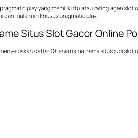
ragmatic play yang memiliki rtp atau rating agen slot o
 ini dan malam ini khusus pragmatic play.
Game Situs Slot Gacor Online P
 menyediakan daftar 19 jenis nama nama situs judi slot 