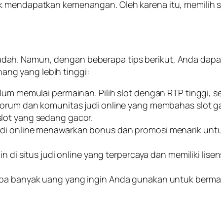
k mendapatkan kemenangan. Oleh karena itu, memilih s
dah. Namun, dengan beberapa tips berikut, Anda dap
ng yang lebih tinggi:
lum memulai permainan. Pilih slot dengan RTP tinggi, se
 forum dan komunitas judi online yang membahas slot 
lot yang sedang gacor.
udi online menawarkan bonus dan promosi menarik unt
in di situs judi online yang terpercaya dan memiliki lis
apa banyak uang yang ingin Anda gunakan untuk bermai