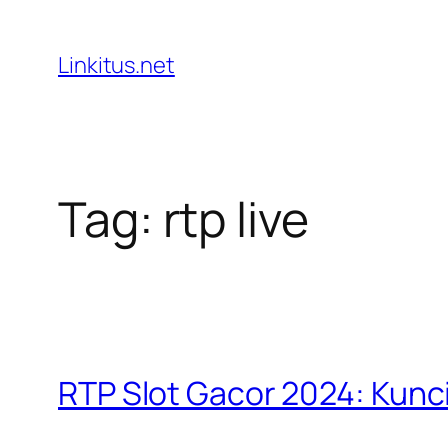
Skip
to
Linkitus.net
content
Tag:
rtp live
RTP Slot Gacor 2024: Kunc