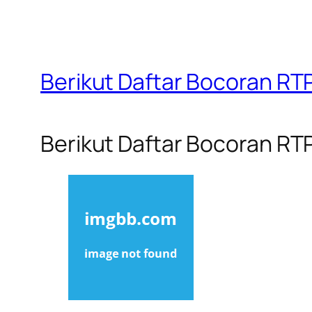
Berikut Daftar Bocoran RTP
Berikut Daftar Bocoran RTP