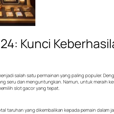
024: Kunci Keberhasi
 menjadi salah satu permainan yang paling populer. Den
ng seru dan menguntungkan. Namun, untuk meraih kes
milih slot gacor yang tepat.
total taruhan yang dikembalikan kepada pemain dalam 