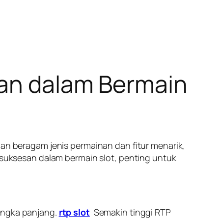
lan dalam Bermain
gan beragam jenis permainan dan fitur menarik,
uksesan dalam bermain slot, penting untuk
jangka panjang.
rtp slot
Semakin tinggi RTP