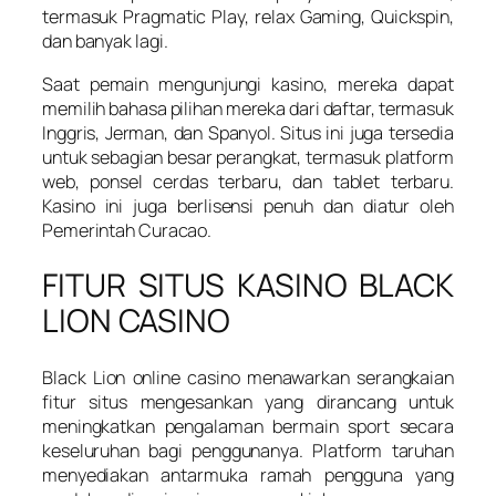
termasuk Pragmatic Play, relax Gaming, Quickspin,
dan banyak lagi.
Saat pemain mengunjungi kasino, mereka dapat
memilih bahasa pilihan mereka dari daftar, termasuk
Inggris, Jerman, dan Spanyol. Situs ini juga tersedia
untuk sebagian besar perangkat, termasuk platform
web, ponsel cerdas terbaru, dan tablet terbaru.
Kasino ini juga berlisensi penuh dan diatur oleh
Pemerintah Curacao.
FITUR SITUS KASINO BLACK
LION CASINO
Black Lion online casino menawarkan serangkaian
fitur situs mengesankan yang dirancang untuk
meningkatkan pengalaman bermain sport secara
keseluruhan bagi penggunanya. Platform taruhan
menyediakan antarmuka ramah pengguna yang