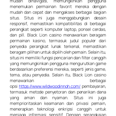
mudah dinavigasi, memungkinkan pengguna
menemukan permainan favorit mereka dengan
mudah dan cepat dan mengakses berbagai bagian
situs. Situs ini juga menggabungkan desain
responsif, memastikan kompatibilitas di berbagai
perangkat seperti komputer laptop, ponsel cerdas,
dan pill. Black Lion casino menawarkan beragam
permainan kasino, termasuk judul populer dari
penyedia perangkat lunak terkenal, memastikan
beragam pilihan untuk dipilih oleh pemain. Selain itu,
situs ini memiliki fungsi pencarian dan filter canggih
yang memungkinkan pengguna mengurutkan game
berdasarkan preferensi mereka, seperti jenis game,
tema, atau penyedia. Selain itu, Black Lion casino
menawarkan berbagai
opsi
https://www.wildwoodinnoh.com/
pembayaran,
termasuk metode penyetoran dan penarikan dana
yang aman dan nyaman. Situs ini juga
memprioritaskan keamanan dan privasi pemain,
menerapkan teknologi enkripsi canggih untuk
menjaga informasi sensitif. Dengan serangkaian