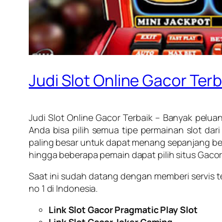
Judi Slot Online Gacor Ter
Judi Slot Online Gacor Terbaik – Banyak pelua
Anda bisa pilih semua tipe permainan slot da
paling besar untuk dapat menang sepanjang berma
hingga beberapa pemain dapat pilih situs Gacor
Saat ini sudah datang dengan memberi servis ter
no 1 di Indonesia.
Link Slot Gacor Pragmatic Play Slot