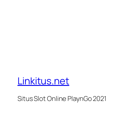
Linkitus.net
Situs Slot Online PlaynGo 2021