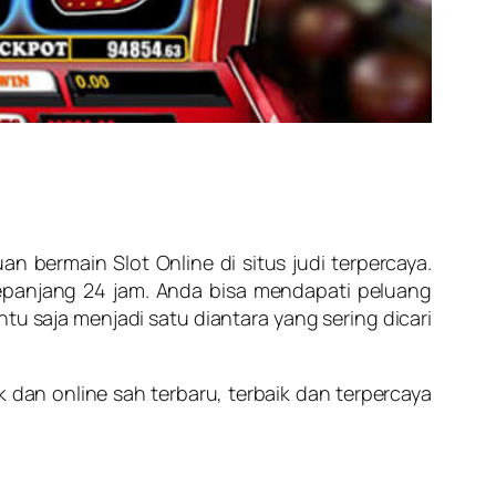
 bermain Slot Online di situs judi terpercaya.
sepanjang 24 jam. Anda bisa mendapati peluang
tu saja menjadi satu diantara yang sering dicari
k dan online sah terbaru, terbaik dan terpercaya