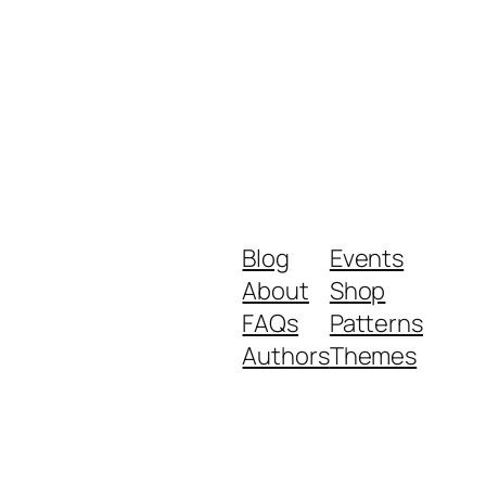
Blog
Events
About
Shop
FAQs
Patterns
Authors
Themes