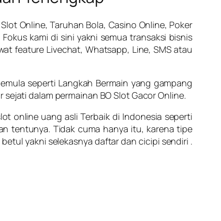
ot Online, Taruhan Bola, Casino Online, Poker
Fokus kami di sini yakni semua transaksi bisnis
ewat feature Livechat, Whatsapp, Line, SMS atau
a pemula seperti Langkah Bermain yang gampang
r sejati dalam permainan BO Slot Gacor Online.
t online uang asli Terbaik di Indonesia seperti
an tentunya. Tidak cuma hanya itu, karena tipe
etul yakni selekasnya daftar dan cicipi sendiri .