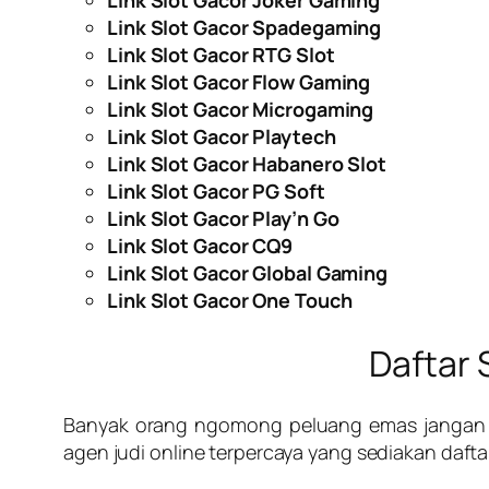
Link Slot Gacor Joker Gaming
Link Slot Gacor Spadegaming
Link Slot Gacor RTG Slot
Link Slot Gacor Flow Gaming
Link Slot Gacor Microgaming
Link Slot Gacor Playtech
Link Slot Gacor Habanero Slot
Link Slot Gacor PG Soft
Link Slot Gacor Play’n Go
Link Slot Gacor CQ9
Link Slot Gacor Global Gaming
Link Slot Gacor One Touch
Daftar 
Banyak orang ngomong peluang emas jangan 
agen judi online terpercaya yang sediakan daftar