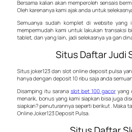
Bersama kalian akan memperoleh sensais bermai
Oleh karenanya kami ajak anda untuk selekasnya
Semuanya sudah komplet di website yang i
mempermudah kami untuk lakukan transaksi bisni
tablet, dan yang lain, jadi selekasnya ya gan di
Situs Daftar Judi
Situs joker123 dan slot online deposit pulsa y
hanya dengan deposit 10 ribu saja anda semua
Disamping itu sarana
slot bet 100 gacor
yang d
menarik, bonus yang kami siapkan bisa juga dise
siapkan? penuturannya seperti berikut . Maka ta
Online Joker123 Deposit Pulsa.
Situs Daftar S