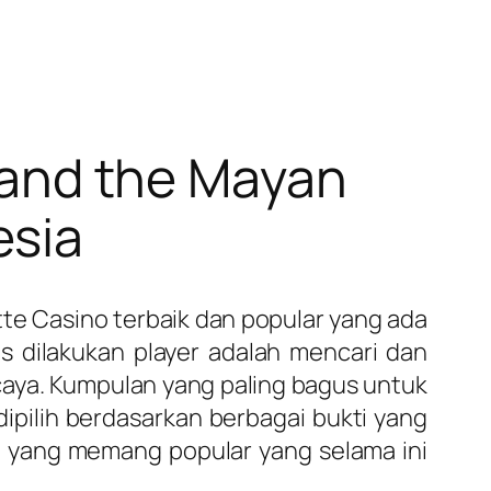
 and the Mayan
esia
tte Casino terbaik dan popular yang ada
us dilakukan player adalah mencari dan
rcaya. Kumpulan yang paling bagus untuk
ipilih berdasarkan berbagai bukti yang
let yang memang popular yang selama ini