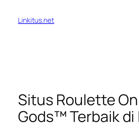
Skip
to
Linkitus.net
content
Situs Roulette O
Gods™ Terbaik di