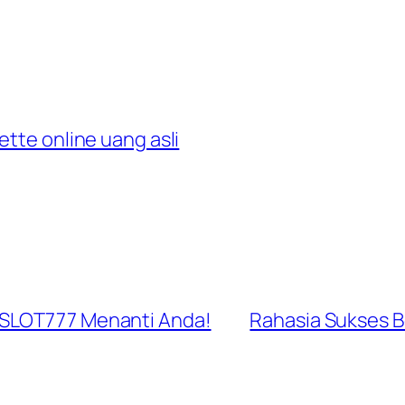
ette online uang asli
 SLOT777 Menanti Anda!
Rahasia Sukses Be