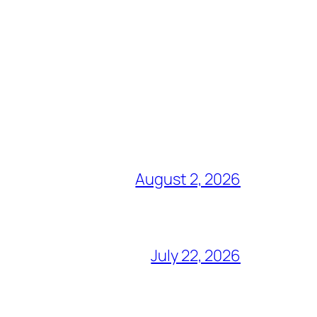
August 2, 2026
July 22, 2026