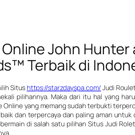
e Online John Hunter
s™ Terbaik di Indon
ilih Situs
https://starzdayspa.com/
Judi Roule
ali pilihannya. Maka dari itu hal yang har
tte Online yang memang sudah terbukti terpe
rbaik dan terpercaya dan paling aman untuk d
bermain di salah satu pilihan Situs Judi Ro
nya.