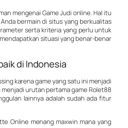
an mengenai Game Judi online. Hal itu
Anda bermain di situs yang berkualitas
rameter serta kriteria yang perlu untuk
k mendapatkan situasi yang benar-benar
aik di Indonesia
ing karena game yang satu ini menjadi
u menjadi urutan pertama game Rolet88
nggulan lainnya adalah sudah ada fitur
ette Online menang maxwin mana yang