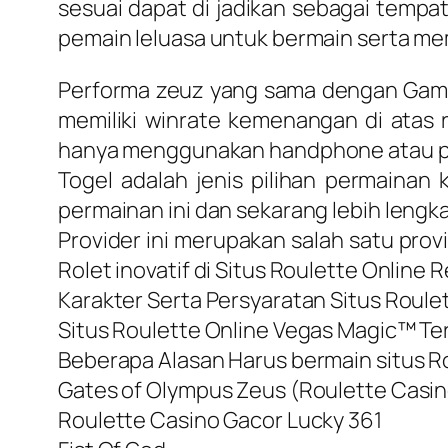
sesuai dapat di jadikan sebagai tempa
pemain leluasa untuk bermain serta me
Performa zeuz yang sama dengan Game 
memiliki winrate kemenangan di atas
hanya menggunakan handphone atau pc
Togel adalah jenis pilihan permainan 
permainan ini dan sekarang lebih lengka
Provider ini merupakan salah satu prov
Rolet inovatif di Situs Roulette Onlin
Karakter Serta Persyaratan Situs Roul
Situs Roulette Online Vegas Magic™ Ter
Beberapa Alasan Harus bermain situs R
Gates of Olympus Zeus (Roulette Casin
Roulette Casino Gacor Lucky 361