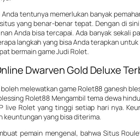
ini Anda tentunya memerlukan banyak pemaham
itus yang benar-benar tepat. Dengan di sini 
an Anda bisa tercapai. Ada banyak sekali pa
eberapa langkah yang bisa Anda terapkan untu
pat bermain game Judi Rolet.
Online Dwarven Gold Deluxe Terb
 boleh melewatkan game Rolet88 ganesh bless
 blessing Rolet88 Mengambil tema dewa hind
 live Rolet yang tinggi setiap hari nya. Keu
 keuntungan yang bisa diterima.
mbuat pemain mengenal, bahwa Situs Roul