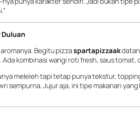
-nya punya karakter sendiri. Jadi bukan tipe pi
.”
r Duluan
 aromanya. Begitu pizza
spartapizzaak
datan
 Ada kombinasi wangi roti fresh, saus tomat, 
nya meleleh tapi tetap punya tekstur, toppi
own sempurna. Jujur aja, ini tipe makanan yang