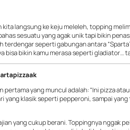
n kita langsung ke keju meleleh, topping mel
ita bahas sesuatu yang agak unik tapi bikin pe
ah terdengar seperti gabungan antara “Sparta”
ya bisa bikin kamu merasa seperti gladiator… t
artapizzaak
an pertama yang muncul adalah: “Ini pizza at
ri yang klasik seperti pepperoni, sampai yang 
ian yang cukup berani. Toppingnya nggak pel