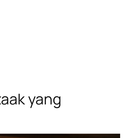
zaak yang