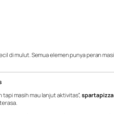
kecil di mulut. Semua elemen punya peran mas
s
tapi masih mau lanjut aktivitas”,
spartapizz
terasa.