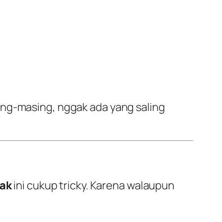
ing-masing, nggak ada yang saling
aak
ini cukup tricky. Karena walaupun