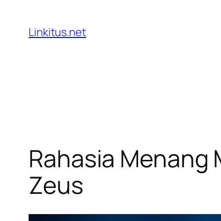
Skip
to
Linkitus.net
content
Rahasia Menang M
Zeus