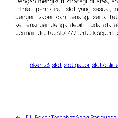
Dengan mengikuti strategi di atas, a
Pilihlah permainan slot yang sesuai,
dengan sabar dan tenang, serta tet
kemenangan dengan lebih mudah dan efe
bermain di situs slot777 terbaik seperti
joker123
slot
slot gacor
slot onlin
←
IDN Poker Terhebat Sang Penguasa S