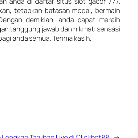
 anda di daftar situs slot gacor 777.
rkan, tetapkan batasan modal, bermain
 Dengan demikian, anda dapat meraih
gan tanggung jawab dan nikmati sensasi
 bagi anda semua. Terima kasih.
Lengkap Taruhan Live di Clickbet88
→