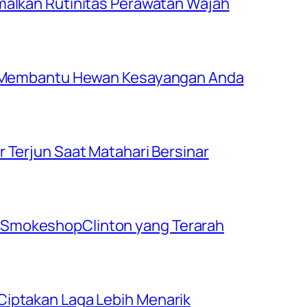
malkan Rutinitas Perawatan Wajah
ap Membantu Hewan Kesayangan Anda
 Terjun Saat Matahari Bersinar
SmokeshopClinton yang Terarah
Ciptakan Laga Lebih Menarik