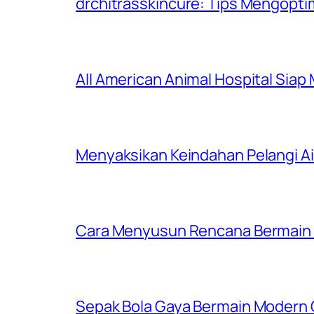
drchitrasskincure: Tips Mengopti
All American Animal Hospital Si
Menyaksikan Keindahan Pelangi Air
Cara Menyusun Rencana Bermain 
Sepak Bola Gaya Bermain Modern 