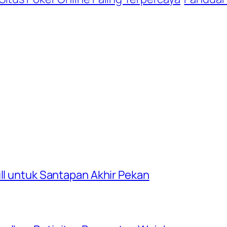
ill untuk Santapan Akhir Pekan