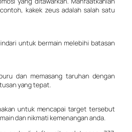
mosi yang ditawarkan. Manfaatkanlah
ontoh, kakek zeus adalah salah satu
ndari untuk bermain melebihi batasan
u-buru dan memasang taruhan dengan
tusan yang tepat.
hakan untuk mencapai target tersebut
ermain dan nikmati kemenangan anda.