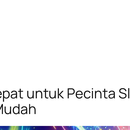
epat untuk Pecinta S
 Mudah