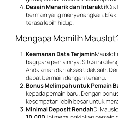
Desain Menarik dan Interaktif
Gra
bermain yang menyenangkan. Efek 
terasa lebih hidup.
Mengapa Memilih Mauslot
Keamanan Data Terjamin
Mauslot 
bagi para pemainnya. Situs ini dil
Anda aman dari akses tidak sah. De
dapat bermain dengan tenang.
Bonus Melimpah untuk Pemain B
kepada pemain baru. Dengan bonus
kesempatan lebih besar untuk mera
Minimal Deposit Rendah
Di Mausl
10.000
. Ini memungkinkan pemain