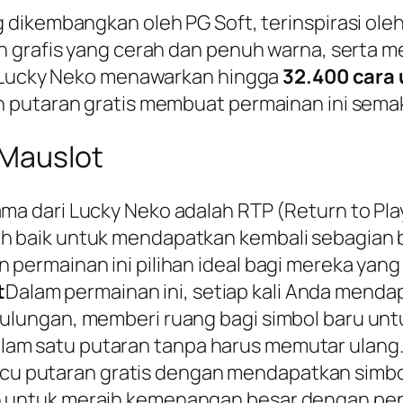
 dikembangkan oleh PG Soft, terinspirasi ol
n grafis yang cerah dan penuh warna, serta 
, Lucky Neko menawarkan hingga
32.400 cara
 putaran gratis membuat permainan ini semak
 Mauslot
tama dari Lucky Neko adalah RTP (Return to P
ih baik untuk mendapatkan kembali sebagian 
n permainan ini pilihan ideal bagi mereka yan
t
Dalam permainan ini, setiap kali Anda mend
gulungan, memberi ruang bagi simbol baru un
lam satu putaran tanpa harus memutar ulang
u putaran gratis dengan mendapatkan simbol
n untuk meraih kemenangan besar dengan pen