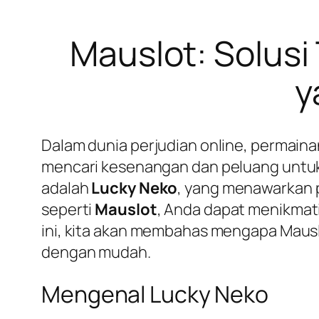
Mauslot: Solusi
y
Dalam dunia perjudian online, permainan
mencari kesenangan dan peluang untuk
adalah
Lucky Neko
, yang menawarkan 
seperti
Mauslot
, Anda dapat menikmati
ini, kita akan membahas mengapa Mausl
dengan mudah.
Mengenal Lucky Neko