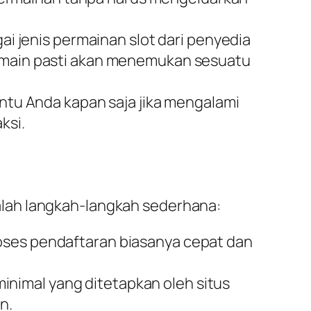
i jenis permainan slot dari penyedia
pemain pasti akan menemukan sesuatu
tu Anda kapan saja jika mengalami
ksi.
lah langkah-langkah sederhana:
roses pendaftaran biasanya cepat dan
inimal yang ditetapkan oleh situs
n.