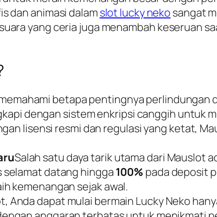
fis dan animasi dalam
slot lucky neko
sangat m
suara yang ceria juga menambah keseruan sa
?
memahami betapa pentingnya perlindungan da
engkapi dengan sistem enkripsi canggih untu
ngan lisensi resmi dan regulasi yang ketat, 
aru
Salah satu daya tarik utama dari Mauslot
 selamat datang hingga
100%
pada deposit p
ih kemenangan sejak awal.
ot, Anda dapat mulai bermain Lucky Neko han
 dengan anggaran terbatas untuk menikmati 