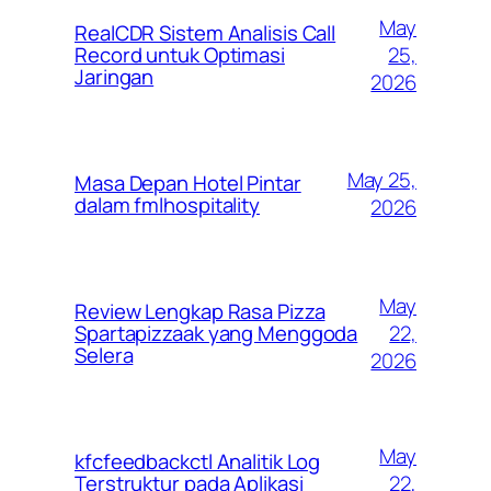
May
RealCDR Sistem Analisis Call
25,
Record untuk Optimasi
Jaringan
2026
May 25,
Masa Depan Hotel Pintar
dalam fmlhospitality
2026
May
Review Lengkap Rasa Pizza
22,
Spartapizzaak yang Menggoda
Selera
2026
May
kfcfeedbackctl Analitik Log
22,
Terstruktur pada Aplikasi