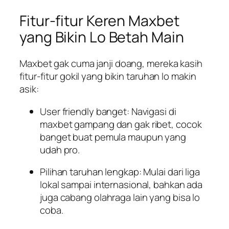
Fitur-fitur Keren Maxbet
yang Bikin Lo Betah Main
Maxbet gak cuma janji doang, mereka kasih
fitur-fitur gokil yang bikin taruhan lo makin
asik:
User friendly banget: Navigasi di
maxbet gampang dan gak ribet, cocok
banget buat pemula maupun yang
udah pro.
Pilihan taruhan lengkap: Mulai dari liga
lokal sampai internasional, bahkan ada
juga cabang olahraga lain yang bisa lo
coba.