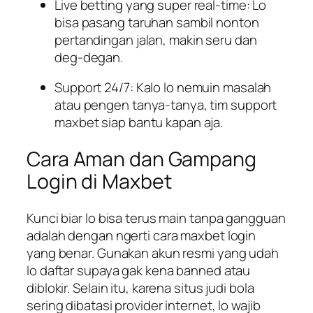
Live betting yang super real-time: Lo
bisa pasang taruhan sambil nonton
pertandingan jalan, makin seru dan
deg-degan.
Support 24/7: Kalo lo nemuin masalah
atau pengen tanya-tanya, tim support
maxbet siap bantu kapan aja.
Cara Aman dan Gampang
Login di Maxbet
Kunci biar lo bisa terus main tanpa gangguan
adalah dengan ngerti cara maxbet login
yang benar. Gunakan akun resmi yang udah
lo daftar supaya gak kena banned atau
diblokir. Selain itu, karena situs judi bola
sering dibatasi provider internet, lo wajib