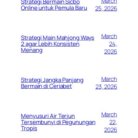
March
Strategi Bermain Sicbo
Online untuk Pemula Baru
25, 2026
March
Strategi Main Mahjong Ways
24,
2 agar Lebih Konsisten
Menang
2026
March
Strategi Jangka Panjang
Bermain di Ceriabet
23, 2026
March
Menyusuri Air Terjun
22,
Tersembunyi di Pegunungan
Tropis
2026