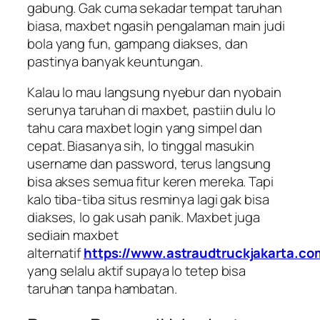
gabung. Gak cuma sekadar tempat taruhan
biasa, maxbet ngasih pengalaman main judi
bola yang fun, gampang diakses, dan
pastinya banyak keuntungan.
Kalau lo mau langsung nyebur dan nyobain
serunya taruhan di maxbet, pastiin dulu lo
tahu cara maxbet login yang simpel dan
cepat. Biasanya sih, lo tinggal masukin
username dan password, terus langsung
bisa akses semua fitur keren mereka. Tapi
kalo tiba-tiba situs resminya lagi gak bisa
diakses, lo gak usah panik. Maxbet juga
sediain maxbet
alternatif
https://www.astraudtruckjakarta.co
yang selalu aktif supaya lo tetep bisa
taruhan tanpa hambatan.