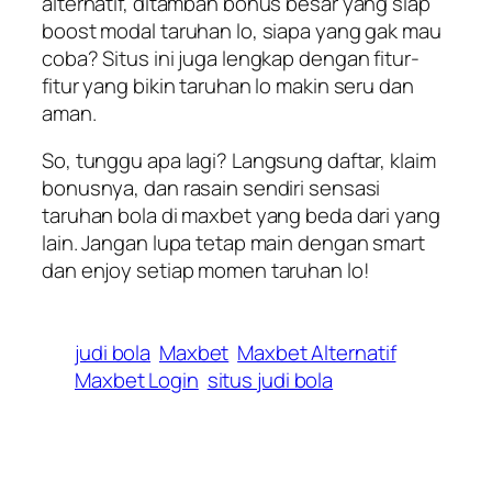
alternatif, ditambah bonus besar yang siap
boost modal taruhan lo, siapa yang gak mau
coba? Situs ini juga lengkap dengan fitur-
fitur yang bikin taruhan lo makin seru dan
aman.
So, tunggu apa lagi? Langsung daftar, klaim
bonusnya, dan rasain sendiri sensasi
taruhan bola di maxbet yang beda dari yang
lain. Jangan lupa tetap main dengan smart
dan enjoy setiap momen taruhan lo!
judi bola
Maxbet
Maxbet Alternatif
Maxbet Login
situs judi bola