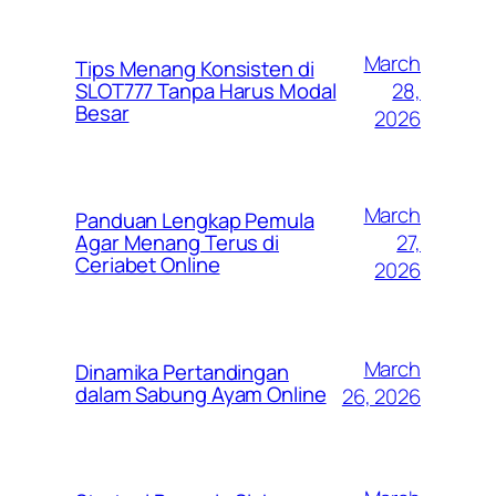
March
Tips Menang Konsisten di
28,
SLOT777 Tanpa Harus Modal
Besar
2026
March
Panduan Lengkap Pemula
27,
Agar Menang Terus di
Ceriabet Online
2026
March
Dinamika Pertandingan
dalam Sabung Ayam Online
26, 2026