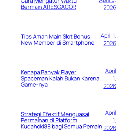
Cara Mengatur Waktu
Bermain ARESGACOR
2026
April 1,
Tips Aman Main Slot Bonus
New Member di Smartphone
2026
April
Kenapa Banyak Player
1,
Spaceman Kalah Bukan Karena
Game-nya
2026
April
Strategi Efektif Menguasai
1,
Permainan di Platform
Kudahoki88 bagi Semua Pemain
2026