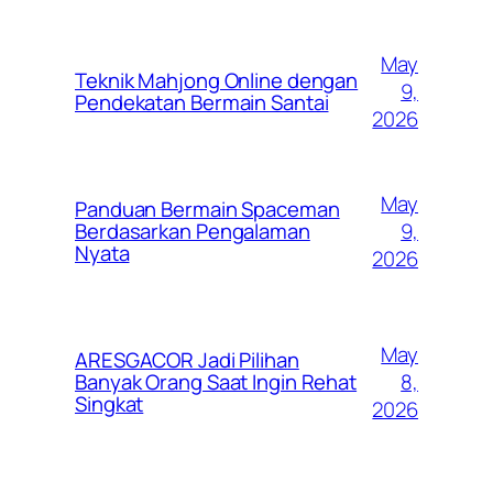
May
Teknik Mahjong Online dengan
9,
Pendekatan Bermain Santai
2026
May
Panduan Bermain Spaceman
9,
Berdasarkan Pengalaman
Nyata
2026
May
ARESGACOR Jadi Pilihan
8,
Banyak Orang Saat Ingin Rehat
Singkat
2026