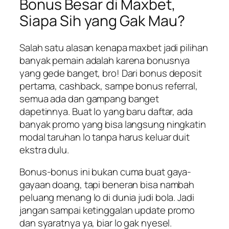
Bonus Besar di Maxbet,
Siapa Sih yang Gak Mau?
Salah satu alasan kenapa maxbet jadi pilihan
banyak pemain adalah karena bonusnya
yang gede banget, bro! Dari bonus deposit
pertama, cashback, sampe bonus referral,
semua ada dan gampang banget
dapetinnya. Buat lo yang baru daftar, ada
banyak promo yang bisa langsung ningkatin
modal taruhan lo tanpa harus keluar duit
ekstra dulu.
Bonus-bonus ini bukan cuma buat gaya-
gayaan doang, tapi beneran bisa nambah
peluang menang lo di dunia judi bola. Jadi
jangan sampai ketinggalan update promo
dan syaratnya ya, biar lo gak nyesel.