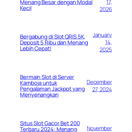
17,
Menang Besar dengan Modal
Kecil
2026
January
Bergabung di Slot QRIS 5K,
14,
Deposit 5 Ribu dan Menang
Lebih Cepat!
2025
Bermain Slot di Server
December
Kamboja untuk
Pengalaman Jackpot yang
27, 2024
Menyenangkan
Situs Slot Gacor Bet 200
November
Terbaru 2024: Menang