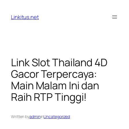
Skip
to
Linkitus.net
content
Link Slot Thailand 4D
Gacor Terpercaya:
Main Malam Ini dan
Raih RTP Tinggi!
Written by
admin
in
Uncategorized