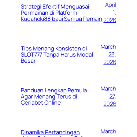
April
Strategi Efektif Menguasai
1,
Permainan di Platform
Kudahoki88 bagi Semua Pemain
2026
March
Tips Menang Konsisten di
28,
SLOT777 Tanpa Harus Modal
Besar
2026
March
Panduan Lengkap Pemula
27,
Agar Menang Terus di
Ceriabet Online
2026
March
Dinamika Pertandingan