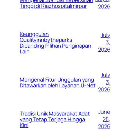
Tinggi di Riazhospitalmirpur
2026
Keunggulan
July
Qualityinnbytheparks
3,
Dibanding Pilihan Penginapan
2026
Lain
July
Mengenal Fitur Unggulan yang
3,
Ditawarkan oleh Layanan IJ-Net
2026
June
Tradisi Unik Masyarakat Adat
28,
yang Tetap Terjaga Hingga
Kini
2026