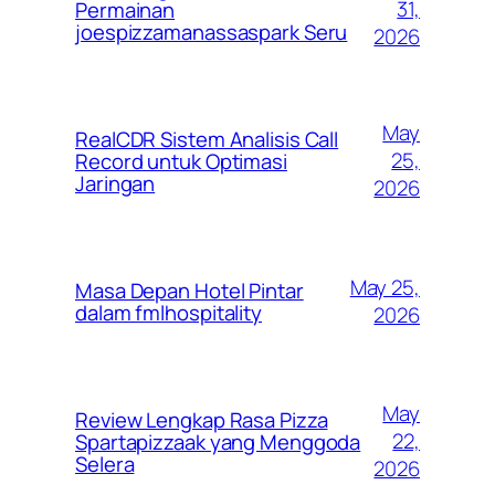
31,
Permainan
joespizzamanassaspark Seru
2026
May
RealCDR Sistem Analisis Call
25,
Record untuk Optimasi
Jaringan
2026
May 25,
Masa Depan Hotel Pintar
dalam fmlhospitality
2026
May
Review Lengkap Rasa Pizza
22,
Spartapizzaak yang Menggoda
Selera
2026