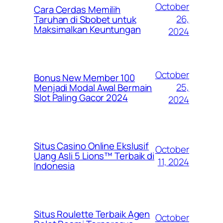
October
Cara Cerdas Memilih
26,
Taruhan di Sbobet untuk
Maksimalkan Keuntungan
2024
October
Bonus New Member 100
25,
Menjadi Modal Awal Bermain
Slot Paling Gacor 2024
2024
Situs Casino Online Ekslusif
October
Uang Asli 5 Lions™ Terbaik di
11, 2024
Indonesia
Situs Roulette Terbaik Agen
October