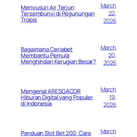
March
Menyusuri Air Terjun
22,
Tersembunyi di Pegunungan
Tropis
2026
March
Bagaimana Ceriabet
20,
Membantu Pemula
Menghindari Kerugian Besar?
2026
March
Mengenal ARESGACOR
19,
Hiburan Digital yang Populer
di Indonesia
2026
March
Panduan Slot Bet 200: Cara