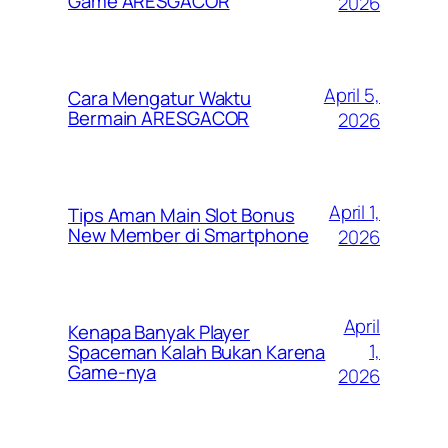
Game ARESGACOR
2026
April 5,
Cara Mengatur Waktu
Bermain ARESGACOR
2026
April 1,
Tips Aman Main Slot Bonus
New Member di Smartphone
2026
April
Kenapa Banyak Player
1,
Spaceman Kalah Bukan Karena
Game-nya
2026