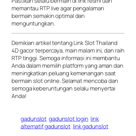
Pastikan selalu bermain di link resmi dan
memantau RTP live agar pengalaman
bermain semakin optimal dan
menguntungkan.
Demikian artikel tentang Link Slot Thailand
4D gacor terpercaya, main malam ini, dan raih
RTP tinggi. Semoga informasi ini membantu
Anda dalam memilih platform yang aman dan
meningkatkan peluang kemenangan saat
bermain slot online. Selamat mencoba dan
semoga keberuntungan selalu menyertai
Anda!
gadunslot
gadunslot login
link
alternatif gadunslot
link gadunslot