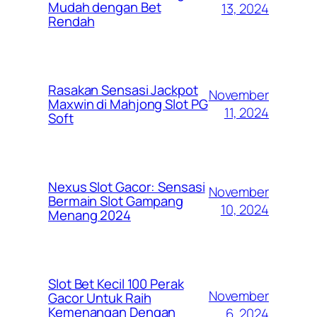
Mudah dengan Bet
13, 2024
Rendah
Rasakan Sensasi Jackpot
November
Maxwin di Mahjong Slot PG
11, 2024
Soft
Nexus Slot Gacor: Sensasi
November
Bermain Slot Gampang
10, 2024
Menang 2024
Slot Bet Kecil 100 Perak
November
Gacor Untuk Raih
Kemenangan Dengan
6, 2024