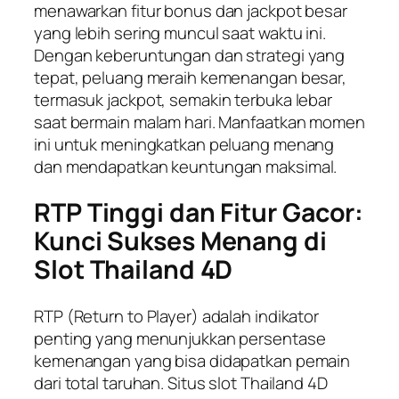
menawarkan fitur bonus dan jackpot besar
yang lebih sering muncul saat waktu ini.
Dengan keberuntungan dan strategi yang
tepat, peluang meraih kemenangan besar,
termasuk jackpot, semakin terbuka lebar
saat bermain malam hari. Manfaatkan momen
ini untuk meningkatkan peluang menang
dan mendapatkan keuntungan maksimal.
RTP Tinggi dan Fitur Gacor:
Kunci Sukses Menang di
Slot Thailand 4D
RTP (Return to Player) adalah indikator
penting yang menunjukkan persentase
kemenangan yang bisa didapatkan pemain
dari total taruhan. Situs slot Thailand 4D