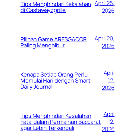
April 25,
Tips Menghindari Kekalahan
di Castawayzgrille
2026
April 20,
Pilihan Game ARESGACOR
Paling Menghibur
2026
April
Kenapa Setiap Orang Perlu
12,
Memulai Hari dengan Smart
Daily Journal
2026
April
Tips Menghindari Kesalahan
12,
Fatal dalam Permainan Baccarat
agar Lebih Terkendali
2026