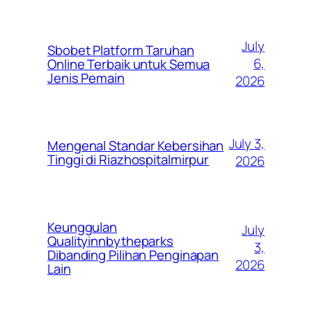
July
Sbobet Platform Taruhan
6,
Online Terbaik untuk Semua
Jenis Pemain
2026
July 3,
Mengenal Standar Kebersihan
Tinggi di Riazhospitalmirpur
2026
Keunggulan
July
Qualityinnbytheparks
3,
Dibanding Pilihan Penginapan
2026
Lain