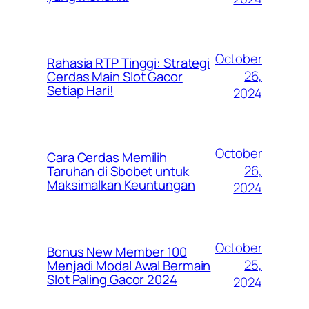
October
Rahasia RTP Tinggi: Strategi
26,
Cerdas Main Slot Gacor
Setiap Hari!
2024
October
Cara Cerdas Memilih
26,
Taruhan di Sbobet untuk
Maksimalkan Keuntungan
2024
October
Bonus New Member 100
25,
Menjadi Modal Awal Bermain
Slot Paling Gacor 2024
2024