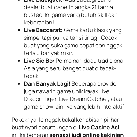
dealer buat dapetin angka 21 tanpa
busted. Ini game yang butuh skill dan
keberanian!
Live Baccarat:
Game kartu klasik yang
simpel tapi punya tensi tinggi. Cocok
buat yang suka game cepat dan nggak
terlalu banyak mikir.
Live Sic Bo:
Permainan dadu tradisional
Asia yang seru banget buat ditebak-
tebak.
Dan Banyak Lagi!
Beberapa provider
juga nawarin game unik kayak Live
Dragon Tiger, Live Dream Catcher, atau
game show lainnya yang lebih interaktif.
Pokoknya, lo nggak bakal kehabisan pilihan
buat nyari peruntungan di
Live Casino Asli
ini. Ini beneran
sensasi judi online kekinian